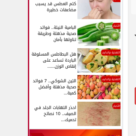
كتم العطس قد يسبب
مضاعفات خطيرة
الأخبار
البامية النيئة.. فوائد
صحية مذهلة وطريقة
تناولها بأمان
التغذية والدايت
هل البطاطس المسلوقة
الباردة تساعد على
إنقاص الوزن......
التغذية والدايت
التين الشوكي.. 7 فوائد
صحية مذهلة وأفضل
كمية...
الأخبار
احذر التهابات الجلد في
الصيف.. 10 نصائح
تحميك...