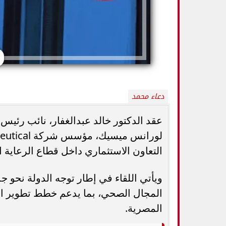
دعاء محمد
عقد الدكتور خالد عبدالغفار، نائب رئيس
التعاون الاستثماري داخل قطاع الرعاية 
5 خطوات بسيطة تحميك من السكري
وزارة الصحة ت
وأمراض القلب وارتفاع ضغط الدم
المسكنات.. عادة 
ويأتي اللقاء في إطار توجه الدولة نحو ج
المجال الصحي، بما يدعم خطط تطوير ال
المصرية.