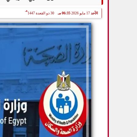
هـ
الأحد
17 مايو 2026
06:35 مـ
30 ذو القعدة 1447