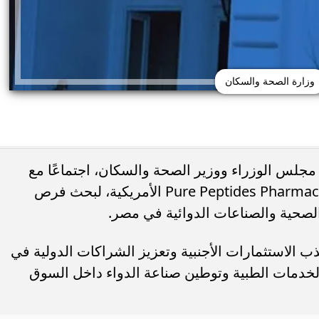
وزارة الصحة والسكان
 مجلس الوزراء ووزير الصحة والسكان، اجتماعًا مع
لورانس ميسيك، مؤسس شركة Pure Peptides Pharmaceutical الأمريكية، لبحث فرص
الصحية والصناعات الدوائية في مصر.
حذر من الإفراط في
طريقة عمل الملبن بعين الجمل في البيت
شائعة قد تضر الكلى...
حلوى المولد النبوي بطعم المحلات...
ذب الاستثمارات الأجنبية وتعزيز الشراكات الدولية في
خدمات الطبية وتوطين صناعة الدواء داخل السوق