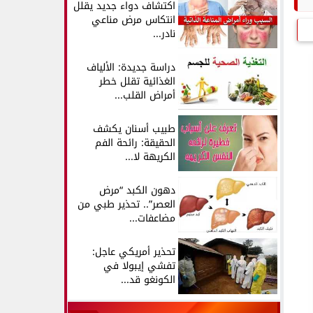
اكتشاف دواء جديد يقلل
انتكاس مرض مناعي
نادر...
دراسة جديدة: الألياف
الغذائية تقلل خطر
أمراض القلب...
طبيب أسنان يكشف
الحقيقة: رائحة الفم
الكريهة لا...
دهون الكبد “مرض
العصر”.. تحذير طبي من
مضاعفات...
تحذير أمريكي عاجل:
تفشي إيبولا في
الكونغو قد...