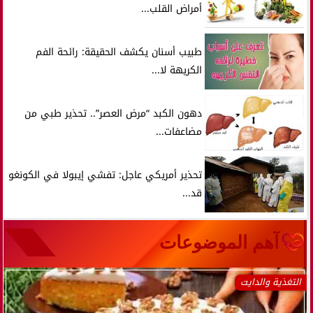
أمراض القلب...
طبيب أسنان يكشف الحقيقة: رائحة الفم
الكريهة لا...
دهون الكبد “مرض العصر”.. تحذير طبي من
مضاعفات...
تحذير أمريكي عاجل: تفشي إيبولا في الكونغو
قد...
آهم الموضوعات
التغذية والدايت