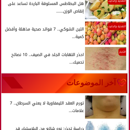
التغذية والدايت
هل البطاطس المسلوقة الباردة تساعد على
إنقاص الوزن......
التغذية والدايت
التين الشوكي.. 7 فوائد صحية مذهلة وأفضل
كمية...
الأخبار
احذر التهابات الجلد في الصيف.. 10 نصائح
تحميك...
آخر الموضوعات
تورم العقد الليمفاوية لا يعني السرطان.. 7
علامات...
دراسة تحذر: نوع شائع من البلاستيك قد