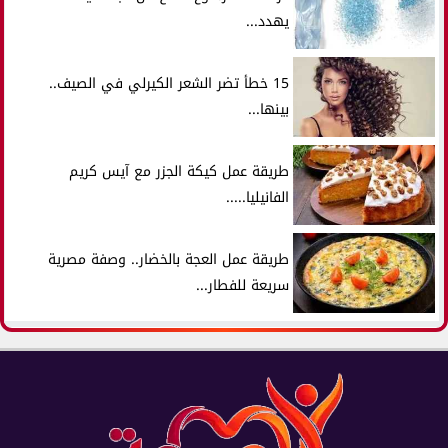
يهدد...
15 خطأ تضر الشعر الكيرلي في الصيف..
بينها...
طريقة عمل كيكة الجزر مع آيس كريم
الفانيليا.....
طريقة عمل العجة بالخضار.. وصفة مصرية
سريعة للفطار...