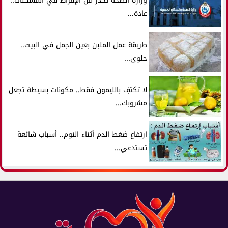
وزارة الصحة تحذر من الإفراط في المسكنات..
عادة...
طريقة عمل الملبن بعين الجمل في البيت..
حلوى...
لا تكتفِ بالليمون فقط.. مكونات بسيطة تجعل
مشروبك...
ارتفاع ضغط الدم أثناء النوم.. أسباب شائعة
تستدعي...