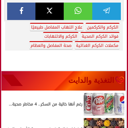
الكركم والكركمين
علاج التهاب المفاصل طبيعيًا
فوائد الكركم الصحية
الكركم والالتهابات
مكملات الكركم الغذائية
صحة المفاصل والعظام
التغذية والدايت
رغم أنها خالية من السكر.. 4 مخاطر صحية...