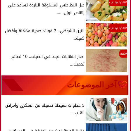
التغذية والدايت
هل البطاطس المسلوقة الباردة تساعد على
إنقاص الوزن......
التغذية والدايت
التين الشوكي.. 7 فوائد صحية مذهلة وأفضل
كمية...
الأخبار
احذر التهابات الجلد في الصيف.. 10 نصائح
تحميك...
آخر الموضوعات
5 خطوات بسيطة تحميك من السكري وأمراض
القلب...