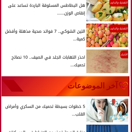
التغذية والدايت
هل البطاطس المسلوقة الباردة تساعد على
إنقاص الوزن......
التغذية والدايت
التين الشوكي.. 7 فوائد صحية مذهلة وأفضل
كمية...
الأخبار
احذر التهابات الجلد في الصيف.. 10 نصائح
تحميك...
آخر الموضوعات
5 خطوات بسيطة تحميك من السكري وأمراض
القلب...