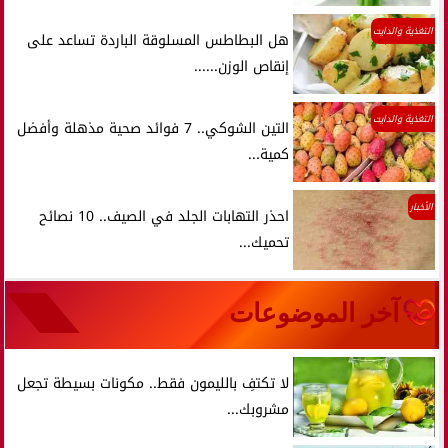
التغذية والدايت
هل البطاطس المسلوقة الباردة تساعد على
إنقاص الوزن......
التغذية والدايت
التين الشوكي.. 7 فوائد صحية مذهلة وأفضل
كمية...
الأخبار
احذر التهابات الجلد في الصيف.. 10 نصائح
تحميك...
آخر الموضوعات
لا تكتفِ بالليمون فقط.. مكونات بسيطة تجعل
مشروبك...