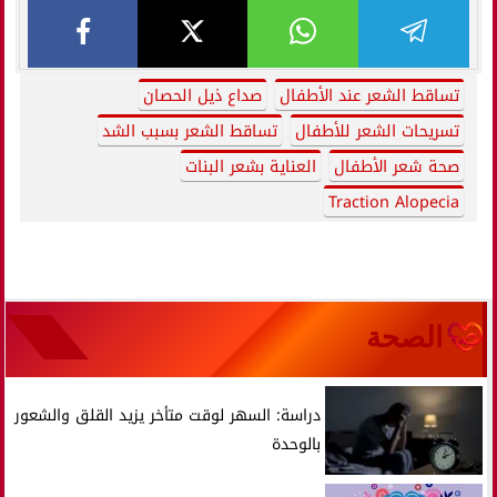
تساقط الشعر عند الأطفال
صداع ذيل الحصان
تسريحات الشعر للأطفال
تساقط الشعر بسبب الشد
صحة شعر الأطفال
العناية بشعر البنات
Traction Alopecia
الصحة
دراسة: السهر لوقت متأخر يزيد القلق والشعور
بالوحدة