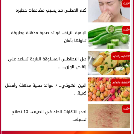
الأخبار
كتم العطس قد يسبب مضاعفات خطيرة
الأخبار
البامية النيئة.. فوائد صحية مذهلة وطريقة
تناولها بأمان
التغذية والدايت
هل البطاطس المسلوقة الباردة تساعد على
إنقاص الوزن......
التغذية والدايت
التين الشوكي.. 7 فوائد صحية مذهلة وأفضل
كمية...
الأخبار
احذر التهابات الجلد في الصيف.. 10 نصائح
تحميك...