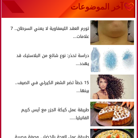
آخر الموضوعات
تورم العقد الليمفاوية لا يعني السرطان.. 7
علامات...
دراسة تحذر: نوع شائع من البلاستيك قد
يهدد...
15 خطأ تضر الشعر الكيرلي في الصيف..
بينها...
طريقة عمل كيكة الجزر مع آيس كريم
الفانيليا.....
طريقة عمل العجة بالخضار.. وصفة مصرية