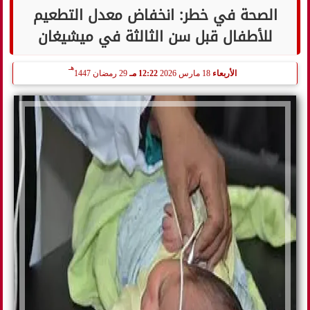
الصحة في خطر: انخفاض معدل التطعيم
للأطفال قبل سن الثالثة في ميشيغان
هـ
الأربعاء
18 مارس 2026
12:22 مـ
29 رمضان 1447