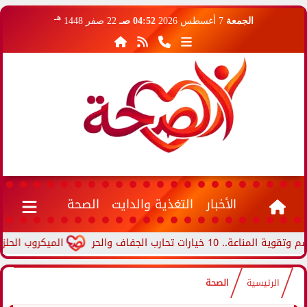
هـ
الجمعة
7 أغسطس 2026
04:52 صـ
22 صفر 1448
الأخبار
التغذية والدايت
الصحة
رات تحارب الجفاف والحر
الميكروب الحلزوني..
الرئيسية
الصحة