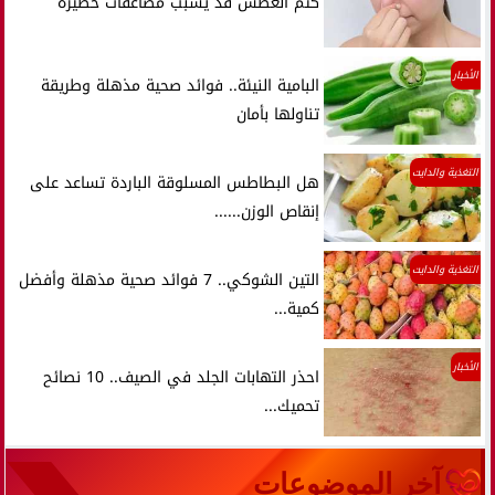
كتم العطس قد يسبب مضاعفات خطيرة
الأخبار
البامية النيئة.. فوائد صحية مذهلة وطريقة
تناولها بأمان
التغذية والدايت
هل البطاطس المسلوقة الباردة تساعد على
إنقاص الوزن......
التغذية والدايت
التين الشوكي.. 7 فوائد صحية مذهلة وأفضل
كمية...
الأخبار
احذر التهابات الجلد في الصيف.. 10 نصائح
تحميك...
آخر الموضوعات