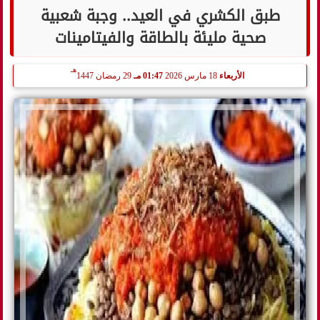
طبق الكشري في العيد.. وجبة شعبية
صحية مليئة بالطاقة والفيتامينات
هـ
الأربعاء
18 مارس 2026
01:47 مـ
29 رمضان 1447