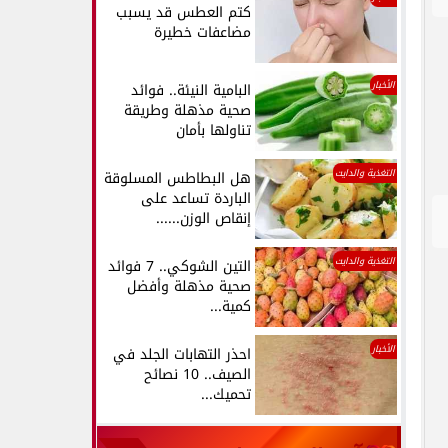
كتم العطس قد يسبب
مضاعفات خطيرة
الأخبار
البامية النيئة.. فوائد
صحية مذهلة وطريقة
تناولها بأمان
التغذية والدايت
هل البطاطس المسلوقة
الباردة تساعد على
إنقاص الوزن......
التغذية والدايت
التين الشوكي.. 7 فوائد
صحية مذهلة وأفضل
كمية...
الأخبار
احذر التهابات الجلد في
الصيف.. 10 نصائح
تحميك...