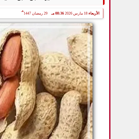
هـ
الأربعاء
18 مارس 2026
08:36 مـ
29 رمضان 1447