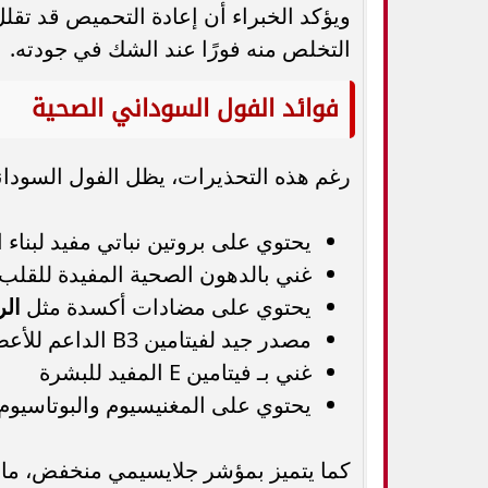
ويؤكد الخبراء أن إعادة التحميص قد تقلل
التخلص منه فورًا عند الشك في جودته.
فوائد الفول السوداني الصحية
رغم هذه التحذيرات، يظل الفول السوداني
يحتوي على بروتين نباتي مفيد لبناء
غني بالدهون الصحية المفيدة للقلب
يحتوي على مضادات أكسدة مثل
الر
مصدر جيد لفيتامين B3 الداعم للأعصاب والمزاج
غني بـ فيتامين E المفيد للبشرة
يحتوي على المغنيسيوم والبوتاسيوم
كما يتميز بمؤشر جلايسيمي منخفض، ما ي