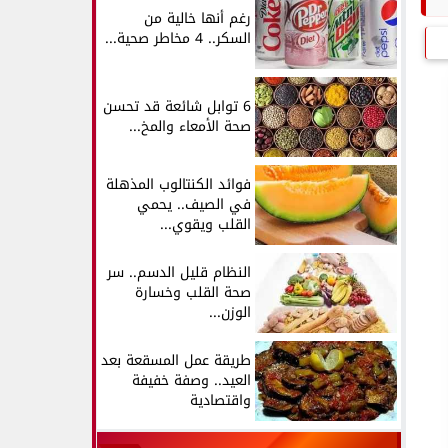
رغم أنها خالية من
السكر.. 4 مخاطر صحية...
6 توابل شائعة قد تحسن
صحة الأمعاء والمخ...
فوائد الكنتالوب المذهلة
في الصيف.. يحمي
القلب ويقوي...
النظام قليل الدسم.. سر
صحة القلب وخسارة
الوزن...
طريقة عمل المسقعة بعد
العيد.. وصفة خفيفة
واقتصادية