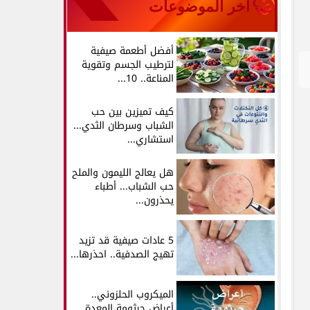
آخر الموضوعات
أفضل أطعمة صيفية
لترطيب الجسم وتقوية
المناعة.. 10...
كيف تميزين بين حب
الشباب وسرطان الثدي...
استشاري...
هل يعالج الليمون والملح
حب الشباب... أطباء
يحذرون...
5 عادات صيفية قد تزيد
تهيج الصدفية.. احذرها...
الميكروب الحلزوني..
أعراض جرثومة المعدة