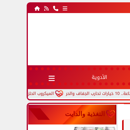
الأدوية
الميكروب الحلزوني.. أعراض جرثومة الم
التغذية والدايت