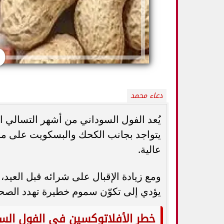
دعاء محمد
يُعد الفول السوداني من أشهر التسالي ا
يتواجد بجانب الكحك والبسكويت على موائ
كيف تميزين بين
عالية.
أفضل أطعمة صيفية لترطيب الجسم وتقوية
الثدي... استشاري
المناعة.. 10 خيارات تحارب الجفاف والحر
ال
ومع زيادة الإقبال على شرائه قبل العيد،
يؤدي إلى تكوّن سموم خطيرة تهدد الصح
خطر الأفلاتوكسين في الفول الس