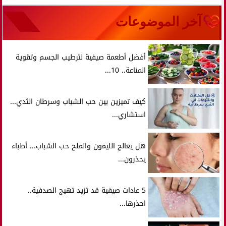
آخر الموضوعات
أفضل أطعمة صيفية لترطيب الجسم وتقوية
المناعة.. 10...
كيف تميزين بين حب الشباب وسرطان الثدي...
استشاري...
هل يعالج الليمون والملح حب الشباب... أطباء
يحذرون...
5 عادات صيفية قد تزيد تهيج الصدفية..
احذرها...