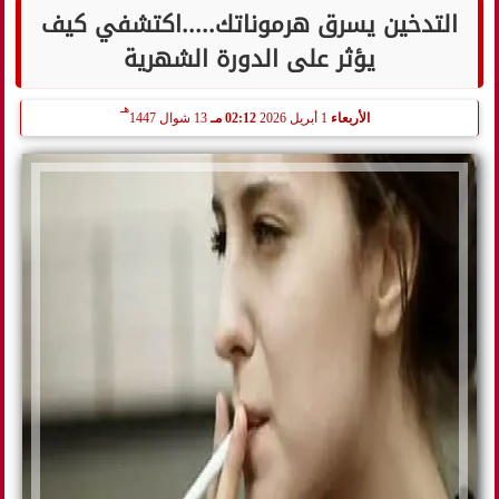
التدخين يسرق هرموناتك.....اكتشفي كيف
يؤثر على الدورة الشهرية
هـ
الأربعاء
1 أبريل 2026
02:12 مـ
13 شوال 1447