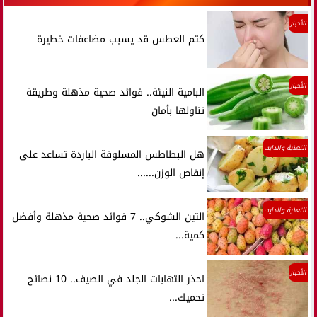
الأخبار
كتم العطس قد يسبب مضاعفات خطيرة
الأخبار
البامية النيئة.. فوائد صحية مذهلة وطريقة
تناولها بأمان
التغذية والدايت
هل البطاطس المسلوقة الباردة تساعد على
إنقاص الوزن......
التغذية والدايت
التين الشوكي.. 7 فوائد صحية مذهلة وأفضل
كمية...
الأخبار
احذر التهابات الجلد في الصيف.. 10 نصائح
تحميك...