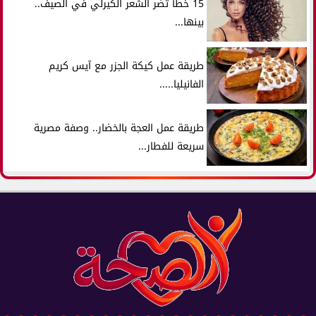
15 خطأ تضر الشعر الكيرلي في الصيف..
بينها...
طريقة عمل كيكة الجزر مع آيس كريم
الفانيليا.....
طريقة عمل العجة بالخضار.. وصفة مصرية
سريعة للفطار...