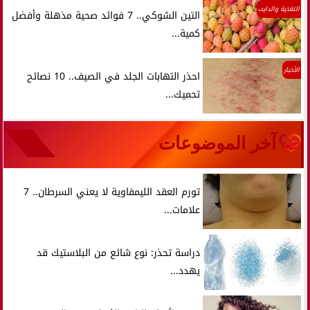
التغذية والدايت
التين الشوكي.. 7 فوائد صحية مذهلة وأفضل
كمية...
الأخبار
احذر التهابات الجلد في الصيف.. 10 نصائح
تحميك...
آخر الموضوعات
تورم العقد الليمفاوية لا يعني السرطان.. 7
علامات...
دراسة تحذر: نوع شائع من البلاستيك قد
يهدد...