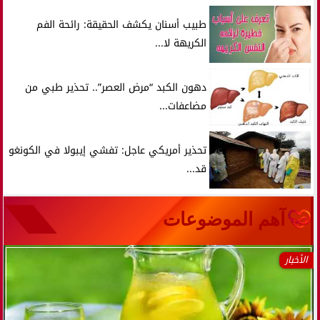
طبيب أسنان يكشف الحقيقة: رائحة الفم
الكريهة لا...
دهون الكبد “مرض العصر”.. تحذير طبي من
مضاعفات...
تحذير أمريكي عاجل: تفشي إيبولا في الكونغو
قد...
آهم الموضوعات
الأخبار