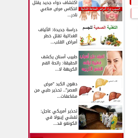
اكتشاف دواء جديد يقلل
انتكاس مرض مناعي
نادر...
دراسة جديدة: الألياف
الغذائية تقلل خطر
أمراض القلب...
طبيب أسنان يكشف
الحقيقة: رائحة الفم
الكريهة لا...
دهون الكبد “مرض
العصر”.. تحذير طبي من
مضاعفات...
تحذير أمريكي عاجل:
تفشي إيبولا في
الكونغو قد...