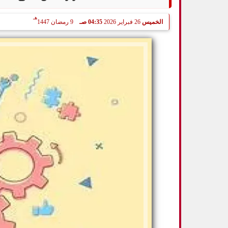
هـ
الخميس
26 فبراير 2026
04:35 صـ
9 رمضان 1447