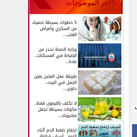
آخر الموضوعات
5 خطوات بسيطة تحميك
من السكري وأمراض
القلب...
وزارة الصحة تحذر من
الإفراط في المسكنات..
عادة...
طريقة عمل الملبن بعين
الجمل في البيت..
حلوى...
لا تكتفِ بالليمون فقط..
مكونات بسيطة تجعل
مشروبك...
ارتفاع ضغط الدم أثناء
النوم.. أسباب شائعة