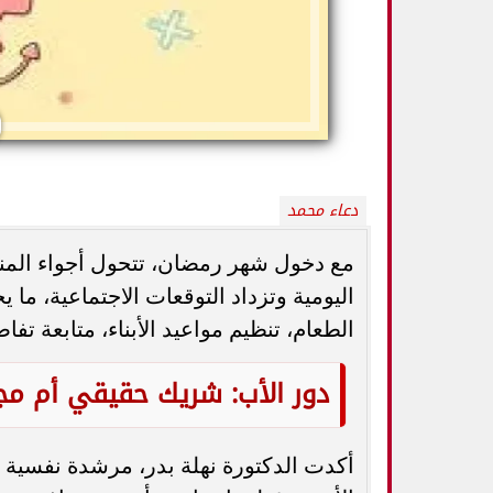
دعاء محمد
مع دخول شهر رمضان، تتحول أجواء المن
اليومية وتزداد التوقعات الاجتماعية، م
الطعام، تنظيم مواعيد الأبناء، متابعة تفا
5 خطوات بسيطة تحميك من السكري
وزارة الصحة ت
وأمراض القلب وارتفاع ضغط الدم
المسكنات.. عادة 
دور الأب: شريك حقيقي أم مجا
أكدت الدكتورة نهلة بدر، مرشدة نفسي