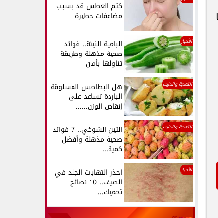
كتم العطس قد يسبب
مضاعفات خطيرة
الأخبار
البامية النيئة.. فوائد
صحية مذهلة وطريقة
تناولها بأمان
التغذية والدايت
هل البطاطس المسلوقة
الباردة تساعد على
إنقاص الوزن......
التغذية والدايت
التين الشوكي.. 7 فوائد
صحية مذهلة وأفضل
كمية...
الأخبار
احذر التهابات الجلد في
الصيف.. 10 نصائح
تحميك...