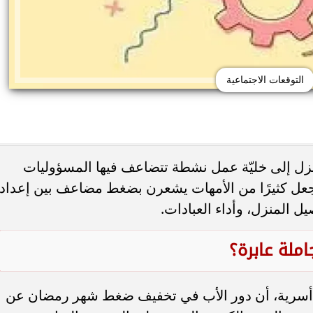
التوقعات الاجتماعية
زل إلى خليّة عمل نشطة تتضاعف فيها المسؤوليات
ا يجعل كثيرًا من الأمهات يشعرن بضغط مضاعف بين إعداد
صيل المنزل، وأداء العبادات.
حذر من الإفراط في
طريقة عمل الملبن بعين الجمل في البيت
شائعة قد تضر الكلى...
حلوى المولد النبوي بطعم المحلات...
ملة عابرة؟
ة أسرية، أن دور الأب في تخفيف ضغط شهر رمضان عن