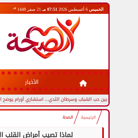
هـ
الخميس
6 أغسطس 2026
07:51 مـ
21 صفر 1448
الأخبار
ين بين حب الشباب وسرطان الثدي... استشاري أورام يوضح العلامات التح
الرئيسية
الصحة
لماذا تصيب أمراض القلب ال