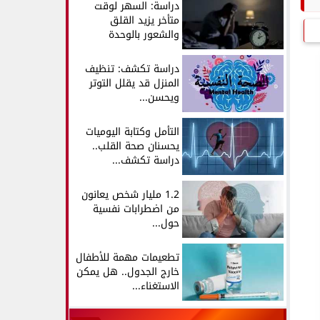
دراسة: السهر لوقت
متأخر يزيد القلق
والشعور بالوحدة
دراسة تكشف: تنظيف
المنزل قد يقلل التوتر
ويحسن...
التأمل وكتابة اليوميات
يحسنان صحة القلب..
دراسة تكشف...
1.2 مليار شخص يعانون
من اضطرابات نفسية
حول...
تطعيمات مهمة للأطفال
خارج الجدول.. هل يمكن
الاستغناء...