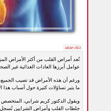
دعاء محمد
تُعد أمراض القلب من أكثر الأمراض المز
عوامل أبرزها العادات الغذائية غير الصح
كيف تميزين بين
أفضل أطعمة صيفية لترطيب الجسم وتقوية
الثدي... استشاري
ورغم أن هذه الأمراض قد تصيب الجميع، فإ
المناعة.. 10 خيارات تحارب الجفاف والحر
ال
ما يثير تساؤلات كثيرة حول أسباب هذا ال
ويقول الدكتور كريم شرابي، المتخصص ف
جلطات القلب وأمراض الشرايين تُسجل ل