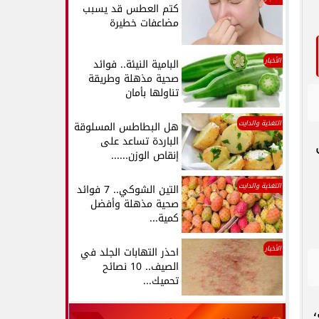
كتم العطس قد يسبب
مضاعفات خطيرة
الأخبار
البامية النيئة.. فوائد
صحية مذهلة وطريقة
تناولها بأمان
التغذية والدايت
هل البطاطس المسلوقة
الباردة تساعد على
إنقاص الوزن......
التغذية والدايت
التين الشوكي.. 7 فوائد
صحية مذهلة وأفضل
كمية...
الأخبار
احذر التهابات الجلد في
الصيف.. 10 نصائح
تحميك...
،