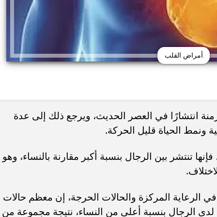
أمراض القلب
منة انتشارًا في العصر الحديث، ويرجع ذلك إلى عدة
ية ونمط الحياة قليل الحركة.
 حب الشباب وسرطان
 أورام يوضح العلامات
هل يعالج الليمون والملح حب الشباب... أ
نها تنتشر بين الرجال بنسبة أكبر مقارنة بالنساء، وهو
تحذيرية
يحذرون من وصفة منزلية قد...
اختلاف.
ي الرعاية المركزة والحالات الحرجة، إن معظم حالات
دى الرجال بنسبة أعلى من النساء، نتيجة مجموعة من