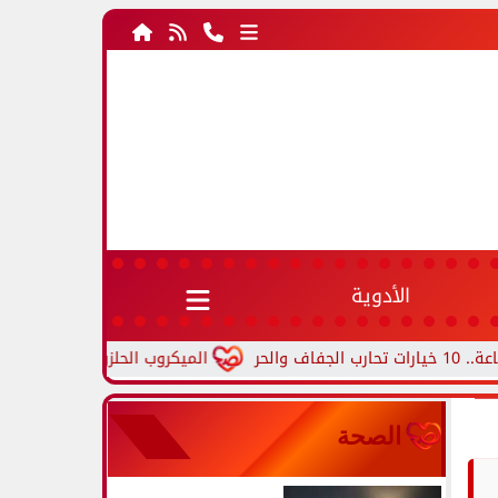
الأدوية
الميكروب الحلزوني.. أعراض جرثومة المعدة
الصحة