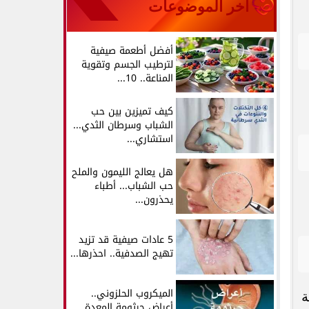
آخر الموضوعات
أفضل أطعمة صيفية
لترطيب الجسم وتقوية
المناعة.. 10...
كيف تميزين بين حب
الشباب وسرطان الثدي...
استشاري...
هل يعالج الليمون والملح
حب الشباب... أطباء
يحذرون...
5 عادات صيفية قد تزيد
تهيج الصدفية.. احذرها...
الميكروب الحلزوني..
ة
أعراض جرثومة المعدة