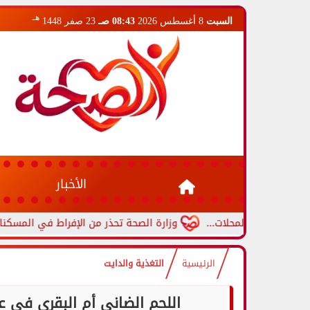
هـ
السبت
8 أغسطس 2026
08:43 صـ
23 صفر 1448
الأخبار
لمحلات...
وزارة الصحة تحذر من الإفراط في المسكنات.. عادة شائع
الرئيسية
التغذية والدايت
اللحم الضاني أم البقري في ع