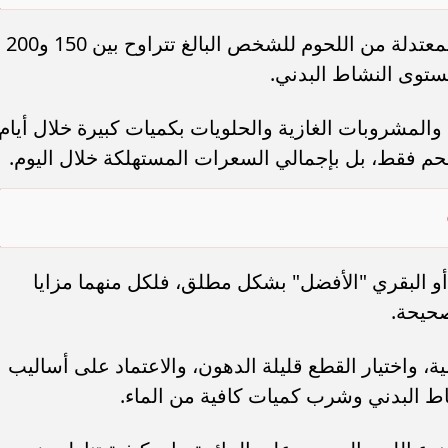
تشير التوصيات الغذائية إلى أن الكمية المعتدلة من اللحوم للشخص البالغ تتراوح بين 150 و200
مستوى النشاط البدني.
 والمشروبات الغازية والحلويات بكميات كبيرة خلال أيام
 اللحم فقط، بل بإجمالي السعرات المستهلكة خلال اليوم.
ي أو البقري "الأفضل" بشكل مطلق، فلكل منهما مزايا
صحيحة.
ة، واختيار القطع قليلة الدهون، والاعتماد على أساليب
ط البدني وشرب كميات كافية من الماء.