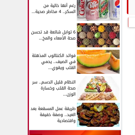
رغم أنها خالية من
السكر.. 4 مخاطر صحية...
6 توابل شائعة قد تحسن
صحة الأمعاء والمخ...
فوائد الكنتالوب المذهلة
في الصيف.. يحمي
القلب ويقوي...
النظام قليل الدسم.. سر
صحة القلب وخسارة
الوزن...
طريقة عمل المسقعة بعد
العيد.. وصفة خفيفة
واقتصادية