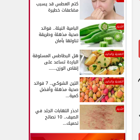
كتم العطس قد يسبب
مضاعفات خطيرة
الأخبار
البامية النيئة.. فوائد
صحية مذهلة وطريقة
تناولها بأمان
التغذية والدايت
هل البطاطس المسلوقة
الباردة تساعد على
إنقاص الوزن......
م
التغذية والدايت
التين الشوكي.. 7 فوائد
صحية مذهلة وأفضل
كمية...
الأخبار
احذر التهابات الجلد في
الصيف.. 10 نصائح
تحميك...