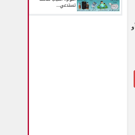
تستدعي...
و