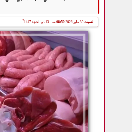
هـ
السبت
30 مايو 2026
08:50 مـ
13 ذو الحجة 1447