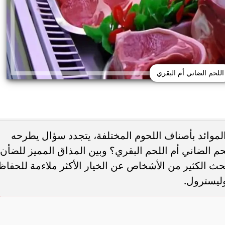
اللحم الضاني أم البقري
الموائد بأصناف اللحوم المختلفة، يتجدد سؤال يطرحه
م الضاني أم اللحم البقري؟ وبين المذاق المميز للضأن
حذر من الإفراط في
طريقة عمل الملبن بعين الجمل في البيت
شائعة قد تضر الكلى...
حلوى المولد النبوي بطعم المحلات...
 يبحث الكثير من الأشخاص عن الخيار الأكثر ملاءمة للحفاظ
ليسترول.