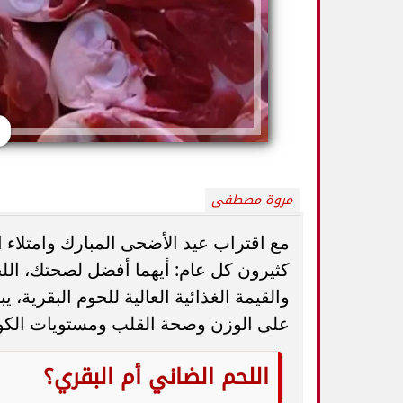
مروة مصطفى
مع اقتراب عيد الأضحى المبارك وامتلاء 
كثيرون كل عام: أيهما أفضل لصحتك، اللح
5 خطوات بسيطة تحميك من السكري
وزارة الصحة ت
وأمراض القلب وارتفاع ضغط الدم
المسكنات.. عادة 
والقيمة الغذائية العالية للحوم البقرية،
على الوزن وصحة القلب ومستويات الكو
اللحم الضاني أم البقري؟