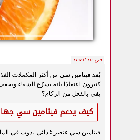
مي عبد المجيد
يُعد فيتامين سي من أكثر المكملات الغذائية
كثيرون اعتقادًا بأنه يسرّع الشفاء ويخف
كيف تميزين بين
يقي بالفعل من الزكام؟
أفضل أطعمة صيفية لترطيب الجسم وتقوية
الثدي... استشاري
المناعة.. 10 خيارات تحارب الجفاف والحر
ال
كيف يدعم فيتامين سي جهاز 
فيتامين سي عنصر غذائي يذوب في الماء، 