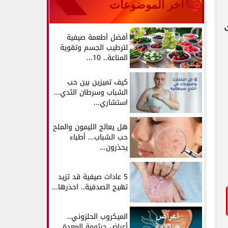
آخر الموضوعات
أفضل أطعمة صيفية
لترطيب الجسم وتقوية
المناعة.. 10...
كيف تميزين بين حب
الشباب وسرطان الثدي...
استشاري...
هل يعالج الليمون والملح
حب الشباب... أطباء
يحذرون...
5 عادات صيفية قد تزيد
تهيج الصدفية.. احذرها...
الميكروب الحلزوني..
أعراض جرثومة المعدة