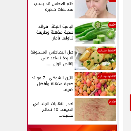
كتم العطس قد يسبب
مضاعفات خطيرة
الأخبار
البامية النيئة.. فوائد
صحية مذهلة وطريقة
تناولها بأمان
التغذية والدايت
هل البطاطس المسلوقة
الباردة تساعد على
إنقاص الوزن......
التغذية والدايت
التين الشوكي.. 7 فوائد
صحية مذهلة وأفضل
كمية...
الأخبار
احذر التهابات الجلد في
الصيف.. 10 نصائح
تحميك...