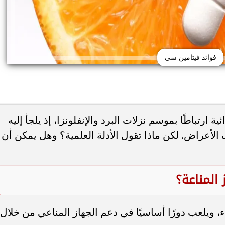
فوائد فيتامين سي
 ارتباطًا بموسم نزلات البرد والإنفلونزا، إذ يلجأ إليه
ف الأعراض. لكن ماذا تقول الأدلة العلمية؟ وهل يمكن أن
 حب الشباب وسرطان
 أورام يوضح العلامات
هل يعالج الليمون والملح حب الشباب... أ
تحذيرية
يحذرون من وصفة منزلية قد...
المناعة؟
ويلعب دورًا أساسيًا في دعم الجهاز المناعي من خلال: