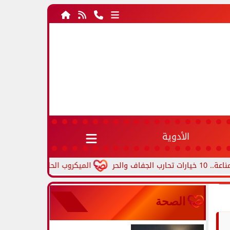
الأدوية
الميكروب الحلزوني.. أعراض جرثومة الم
الصحة