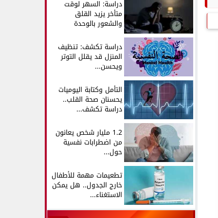
دراسة: السهر لوقت
متأخر يزيد القلق
والشعور بالوحدة
دراسة تكشف: تنظيف
المنزل قد يقلل التوتر
ويحسن...
التأمل وكتابة اليوميات
يحسنان صحة القلب..
دراسة تكشف...
1.2 مليار شخص يعانون
من اضطرابات نفسية
حول...
تطعيمات مهمة للأطفال
خارج الجدول.. هل يمكن
الاستغناء...