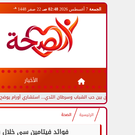
هـ
الجمعة
7 أغسطس 2026
02:48 صـ
22 صفر 1448
الأخبار
يزين بين حب الشباب وسرطان الثدي... استشاري أورام يوضح العلامات ال
الرئيسية
الصحة
فوائد فيتامين سي خلال نزل