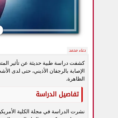
دعاء محمد
كشفت دراسة طبية حديثة عن تأثير المتغ
الإصابة بالرجفان الأذيني، حتى لدى الأ
الظاهرة.
النباتات تحمي صحتك.. دراسة ضخمة تكشف
العشاء المبكر يح
انخفاض مخاطر الأمراض المزمنة بنسبة 32%
فوائد تغيير موعد 
تفاصيل الدراسة