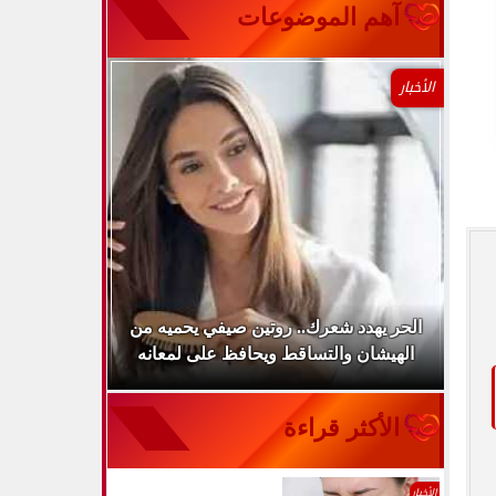
آهم الموضوعات
الأخبار
لذعر
الحر يهدد شعرك.. روتين صيفي يحميه من
CDC يح
الهيشان والتساقط ويحافظ على لمعانه
مرض نا
الأكثر قراءة
الأخبار