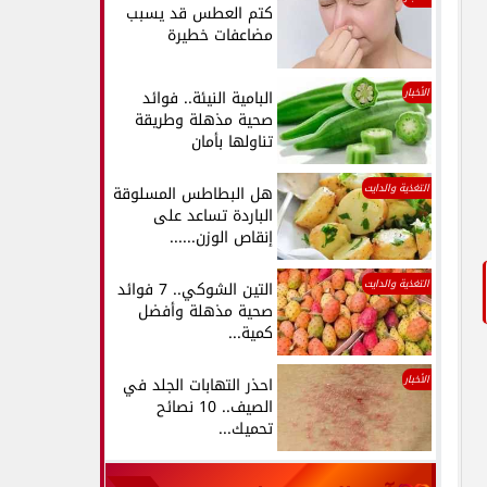
كتم العطس قد يسبب
مضاعفات خطيرة
الأخبار
البامية النيئة.. فوائد
صحية مذهلة وطريقة
تناولها بأمان
التغذية والدايت
هل البطاطس المسلوقة
الباردة تساعد على
إنقاص الوزن......
التغذية والدايت
التين الشوكي.. 7 فوائد
صحية مذهلة وأفضل
كمية...
الأخبار
احذر التهابات الجلد في
الصيف.. 10 نصائح
تحميك...