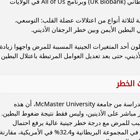
من دراستين كبيرتين: البنك الحيوي البريطاني (UK Biobank) وبرنامج All of Us في الولايات
ة لثلاثة أنواع من اعتلالات عضلة القلب: التوسعي،
بطين الأيمن وبين خطر الرجفان الأذيني.
ون أحد المتغيرات الجينية المسببة للمرض واجهوا زيادة
ن الأذيني، حتى بعد تعديل العوامل المرتبطة باعتلال البطين
ت الخطر
أوضح جيسون روبرتس، المشارك في الدراسة من جامعة McMaster University، أن هذه
ر مباشر على الأذينين، وليس فقط نتيجة ضغوط البطين.
ب للمرض مع درجة خطر جينية عالية يرفع احتمال
الإصابة بالرجفان الأذيني إلى نحو 32.5% في المجموعة البريطانية و32.4% في الأمريكية، مقارنة