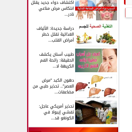
اكتشاف دواء جديد يقلل
انتكاس مرض مناعي
نادر...
دراسة جديدة: الألياف
الغذائية تقلل خطر
أمراض القلب...
طبيب أسنان يكشف
الحقيقة: رائحة الفم
الكريهة لا...
دهون الكبد “مرض
العصر”.. تحذير طبي من
مضاعفات...
تحذير أمريكي عاجل:
تفشي إيبولا في
الكونغو قد...