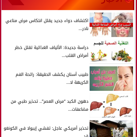
اكتشاف دواء جديد يقلل انتكاس مرض مناعي
نادر...
دراسة جديدة: الألياف الغذائية تقلل خطر
أمراض القلب...
طبيب أسنان يكشف الحقيقة: رائحة الفم
الكريهة لا...
دهون الكبد “مرض العصر”.. تحذير طبي من
مضاعفات...
تحذير أمريكي عاجل: تفشي إيبولا في الكونغو
قد...