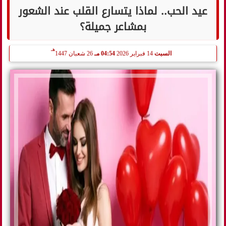
عيد الحب.. لماذا يتسارع القلب عند الشعور
بمشاعر جميلة؟
هـ
السبت
14 فبراير 2026
04:54 مـ
26 شعبان 1447