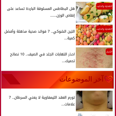
التغذية والدايت
هل البطاطس المسلوقة الباردة تساعد على
إنقاص الوزن......
التغذية والدايت
التين الشوكي.. 7 فوائد صحية مذهلة وأفضل
كمية...
الأخبار
احذر التهابات الجلد في الصيف.. 10 نصائح
تحميك...
آخر الموضوعات
تورم العقد الليمفاوية لا يعني السرطان.. 7
علامات...