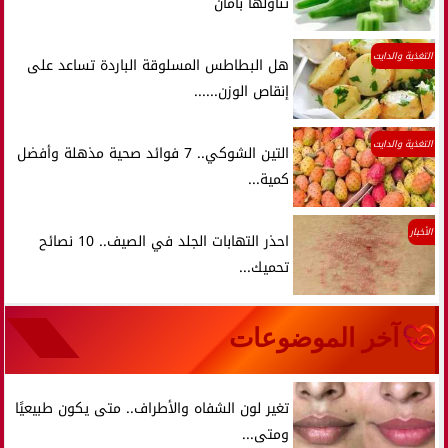
تناولها بأمان
التغذية والدايت
هل البطاطس المسلوقة الباردة تساعد على
إنقاص الوزن......
التغذية والدايت
التين الشوكي.. 7 فوائد صحية مذهلة وأفضل
كمية...
الأخبار
احذر التهابات الجلد في الصيف.. 10 نصائح
تحميك...
آخر الموضوعات
تغير لون الشفاه والأطراف.. متى يكون طبيعيًا
ومتى...