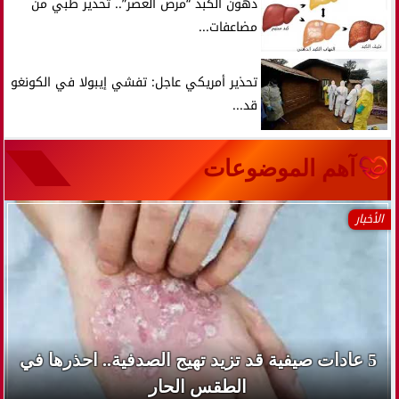
دهون الكبد “مرض العصر”.. تحذير طبي من
مضاعفات...
تحذير أمريكي عاجل: تفشي إيبولا في الكونغو
قد...
آهم الموضوعات
الأخبار
5 عادات صيفية قد تزيد تهيج الصدفية.. احذرها في
الطقس الحار