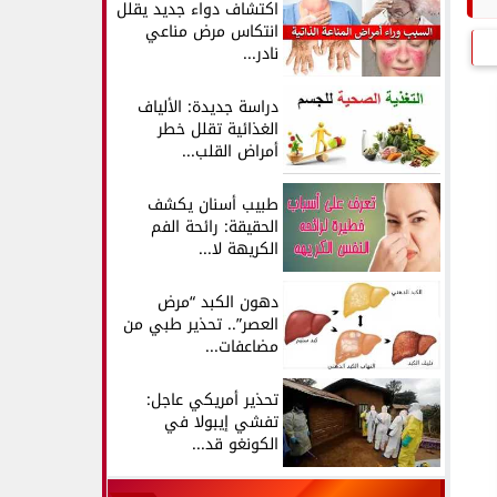
اكتشاف دواء جديد يقلل
انتكاس مرض مناعي
نادر...
دراسة جديدة: الألياف
الغذائية تقلل خطر
أمراض القلب...
طبيب أسنان يكشف
الحقيقة: رائحة الفم
الكريهة لا...
دهون الكبد “مرض
العصر”.. تحذير طبي من
مضاعفات...
تحذير أمريكي عاجل:
تفشي إيبولا في
الكونغو قد...