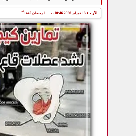
هـ
الأربعاء
18 فبراير 2026
10:46 صـ
1 رمضان 1447