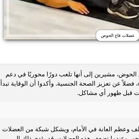
عضلات قاع الحوض
لحوض، مشيرين إلى أنها تلعب دورًا محوريًا في دعم
ء، فضلاً عن تعزيز الصحة الجنسية. وأكدوا أن الوقاية تبدأ
ات قبل ظهور أي مشاكل.
 على صحة الكلى.. الماء
النباتات تحمي صحتك.. دراسة ضخمة ت
خيار في المقدمة
انخفاض مخاطر الأمراض المزمنة بنسبة 32%
 وعظم العانة في الأمام، ويشكل شبكة من العضلات
الرحم. وعندما تضعف هذه العضلات، قد يؤدي ذلك إلى