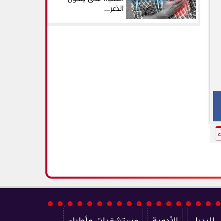
الذعر...
ء