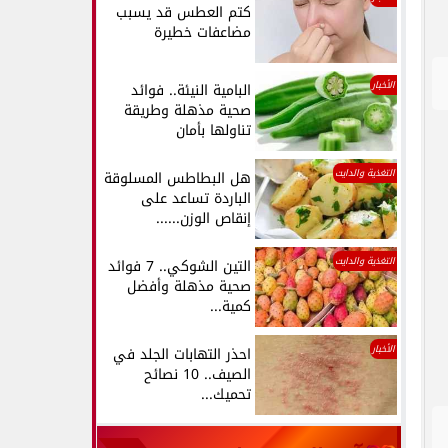
كتم العطس قد يسبب
مضاعفات خطيرة
الأخبار
البامية النيئة.. فوائد
صحية مذهلة وطريقة
تناولها بأمان
التغذية والدايت
هل البطاطس المسلوقة
الباردة تساعد على
إنقاص الوزن......
التغذية والدايت
التين الشوكي.. 7 فوائد
صحية مذهلة وأفضل
كمية...
الأخبار
احذر التهابات الجلد في
الصيف.. 10 نصائح
تحميك...