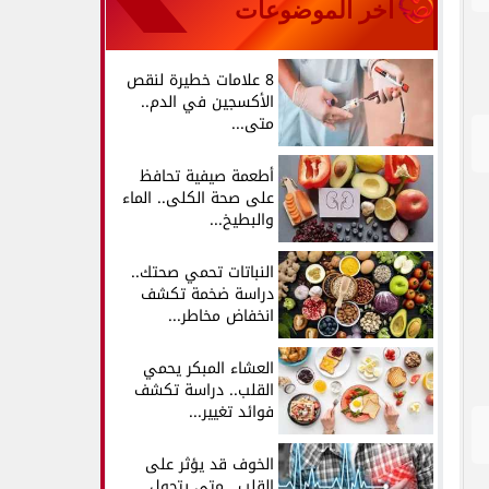
آخر الموضوعات
8 علامات خطيرة لنقص
الأكسجين في الدم..
متى...
أطعمة صيفية تحافظ
على صحة الكلى.. الماء
والبطيخ...
النباتات تحمي صحتك..
دراسة ضخمة تكشف
انخفاض مخاطر...
العشاء المبكر يحمي
القلب.. دراسة تكشف
فوائد تغيير...
الخوف قد يؤثر على
القلب.. متى يتحول