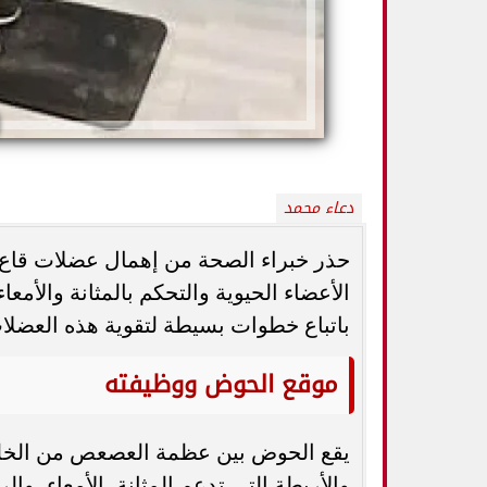
دعاء محمد
حذر خبراء الصحة من إهمال عضلات قاع ا
الأعضاء الحيوية والتحكم بالمثانة والأمعا
باتباع خطوات بسيطة لتقوية هذه العضل
8 علامات خطيرة لنقص الأكسجين في الدم..
أطعمة صيفية تحافظ
متى يجب الذهاب إلى المستشفى؟
والبطيخ وال
موقع الحوض ووظيفته
يقع الحوض بين عظمة العصعص من الخلف
والأربطة التي تدعم المثانة، الأمعاء، و