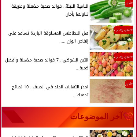
الأخبار
البامية النيئة.. فوائد صحية مذهلة وطريقة
تناولها بأمان
التغذية والدايت
هل البطاطس المسلوقة الباردة تساعد على
إنقاص الوزن......
التغذية والدايت
التين الشوكي.. 7 فوائد صحية مذهلة وأفضل
كمية...
الأخبار
احذر التهابات الجلد في الصيف.. 10 نصائح
تحميك...
آخر الموضوعات