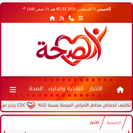
هـ
الخميس
6 أغسطس 2026
07:33 صـ
21 صفر 1448
الأخبار
التغذية والدايت
الصحة
خفاض مخاطر الأمراض المزمنة بنسبة 32%
CDC يحذر من ارتفاع حالات حمى الأرانب.. مرض نادر ينتقل من الحيوانات...
الرئيسية
الأخبار