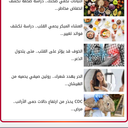
النباتات تحمي صحتك.. دراسة ضخمة تكشف
انخفاض مخاطر...
العشاء المبكر يحمي القلب.. دراسة تكشف
فوائد تغيير...
الخوف قد يؤثر على القلب.. متى يتحول
الذعر...
الحر يهدد شعرك.. روتين صيفي يحميه من
الهيشان...
CDC يحذر من ارتفاع حالات حمى الأرانب..
مرض...