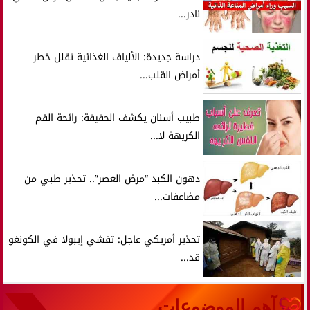
نادر...
دراسة جديدة: الألياف الغذائية تقلل خطر
أمراض القلب...
طبيب أسنان يكشف الحقيقة: رائحة الفم
الكريهة لا...
دهون الكبد “مرض العصر”.. تحذير طبي من
مضاعفات...
تحذير أمريكي عاجل: تفشي إيبولا في الكونغو
قد...
آهم الموضوعات