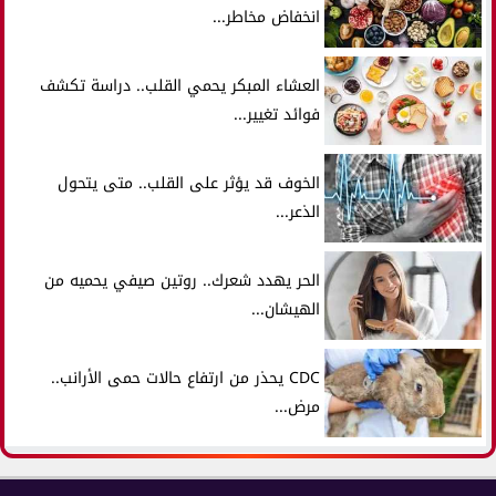
انخفاض مخاطر...
العشاء المبكر يحمي القلب.. دراسة تكشف
فوائد تغيير...
الخوف قد يؤثر على القلب.. متى يتحول
الذعر...
الحر يهدد شعرك.. روتين صيفي يحميه من
الهيشان...
CDC يحذر من ارتفاع حالات حمى الأرانب..
مرض...