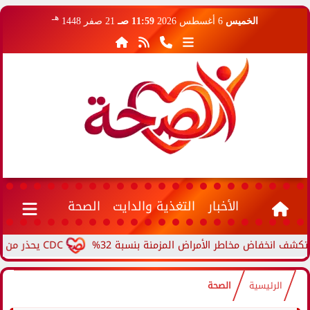
هـ
الخميس
6 أغسطس 2026
11:59 صـ
21 صفر 1448
الأخبار
التغذية والدايت
الصحة
فاض مخاطر الأمراض المزمنة بنسبة 32%
CDC يحذر من ارتفاع حالات حمى الأرانب.. مرض نادر ينتقل من الحيوانات...
الرئيسية
الصحة