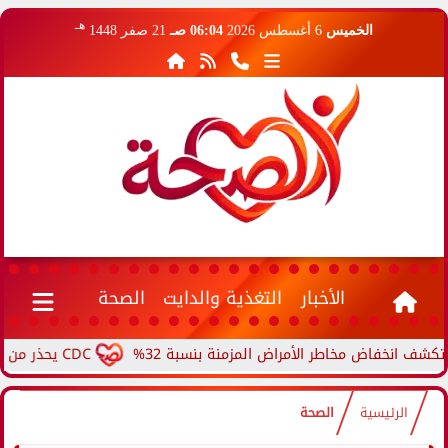
هـ
الخميس
6 أغسطس 2026
06:04 صـ
21 صفر 1448
الأخبار
التغذية والدايت
الصحة
اض مخاطر الأمراض المزمنة بنسبة 32%
CDC يحذر من ارتفاع حالات حمى الأرانب.. مرض نادر ينتقل من الحيوانات...
الرئيسية
الصحة