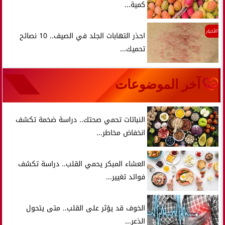
كمية...
الأخبار
احذر التهابات الجلد في الصيف.. 10 نصائح
تحميك...
آخر الموضوعات
النباتات تحمي صحتك.. دراسة ضخمة تكشف
انخفاض مخاطر...
العشاء المبكر يحمي القلب.. دراسة تكشف
فوائد تغيير...
الخوف قد يؤثر على القلب.. متى يتحول
الذعر...