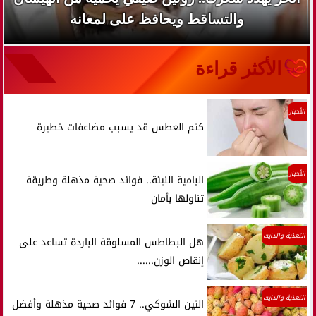
والتساقط ويحافظ على لمعانه
الأكثر قراءة
الأخبار
كتم العطس قد يسبب مضاعفات خطيرة
الأخبار
البامية النيئة.. فوائد صحية مذهلة وطريقة
تناولها بأمان
التغذية والدايت
هل البطاطس المسلوقة الباردة تساعد على
إنقاص الوزن......
التغذية والدايت
التين الشوكي.. 7 فوائد صحية مذهلة وأفضل