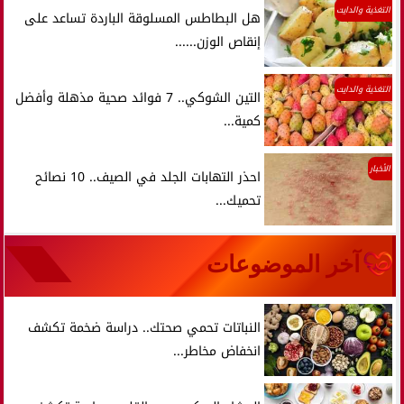
التغذية والدايت
هل البطاطس المسلوقة الباردة تساعد على
إنقاص الوزن......
التغذية والدايت
التين الشوكي.. 7 فوائد صحية مذهلة وأفضل
كمية...
الأخبار
احذر التهابات الجلد في الصيف.. 10 نصائح
تحميك...
آخر الموضوعات
النباتات تحمي صحتك.. دراسة ضخمة تكشف
انخفاض مخاطر...