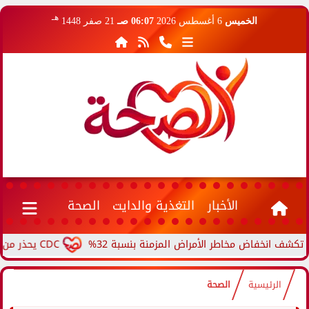
هـ
الخميس
6 أغسطس 2026
06:07 صـ
21 صفر 1448
الأخبار
التغذية والدايت
الصحة
فاض مخاطر الأمراض المزمنة بنسبة 32%
CDC يحذر من ارتفاع حالات حمى الأرانب.. مرض نادر ينتقل من الحيوانات...
الرئيسية
الصحة