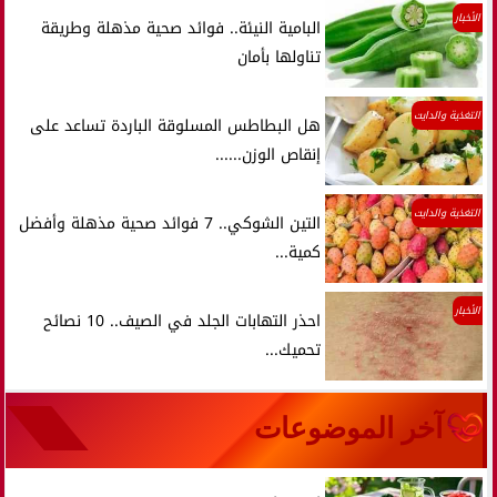
الأخبار
البامية النيئة.. فوائد صحية مذهلة وطريقة
تناولها بأمان
التغذية والدايت
هل البطاطس المسلوقة الباردة تساعد على
إنقاص الوزن......
التغذية والدايت
التين الشوكي.. 7 فوائد صحية مذهلة وأفضل
كمية...
الأخبار
احذر التهابات الجلد في الصيف.. 10 نصائح
تحميك...
آخر الموضوعات