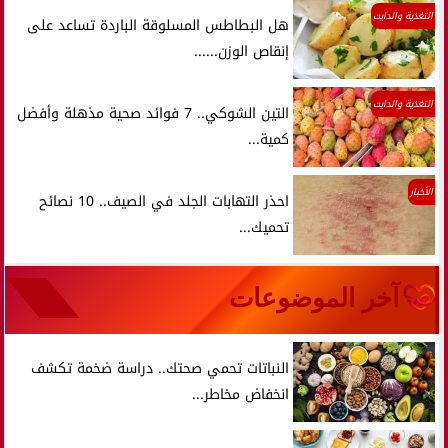
التغذية والدايت
هل البطاطس المسلوقة الباردة تساعد على
إنقاص الوزن......
التغذية والدايت
التين الشوكي.. 7 فوائد صحية مذهلة وأفضل
كمية...
الأخبار
احذر التهابات الجلد في الصيف.. 10 نصائح
تحميك...
آخر الموضوعات
النباتات تحمي صحتك.. دراسة ضخمة تكشف
انخفاض مخاطر...