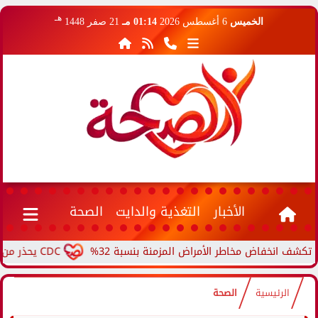
هـ
الخميس
6 أغسطس 2026
01:14 مـ
21 صفر 1448
الأخبار
التغذية والدايت
الصحة
خفاض مخاطر الأمراض المزمنة بنسبة 32%
CDC يحذر من ارتفاع حالات حمى الأرانب.. مرض نادر ينتقل من الحيوانات...
الرئيسية
الصحة