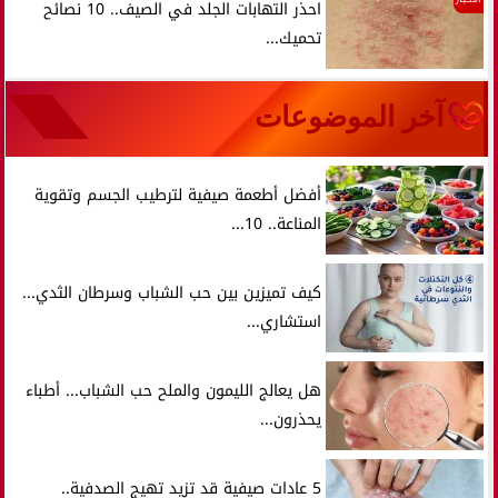
احذر التهابات الجلد في الصيف.. 10 نصائح
تحميك...
آخر الموضوعات
أفضل أطعمة صيفية لترطيب الجسم وتقوية
المناعة.. 10...
كيف تميزين بين حب الشباب وسرطان الثدي...
استشاري...
هل يعالج الليمون والملح حب الشباب... أطباء
يحذرون...
5 عادات صيفية قد تزيد تهيج الصدفية..