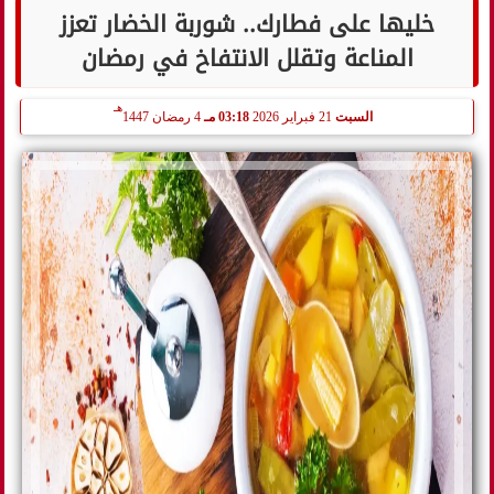
خليها على فطارك.. شوربة الخضار تعزز
المناعة وتقلل الانتفاخ في رمضان
هـ
السبت
21 فبراير 2026
03:18 مـ
4 رمضان 1447