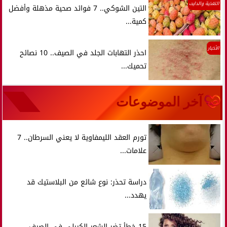
التغذية والدايت
التين الشوكي.. 7 فوائد صحية مذهلة وأفضل
كمية...
الأخبار
احذر التهابات الجلد في الصيف.. 10 نصائح
تحميك...
آخر الموضوعات
تورم العقد الليمفاوية لا يعني السرطان.. 7
علامات...
دراسة تحذر: نوع شائع من البلاستيك قد
يهدد...
15 خطأ تضر الشعر الكيرلي في الصيف..