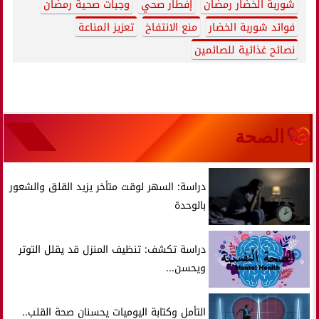
شوربة الخضار رمضان
إفطار صحي
وجبات صحية رمضان
فوائد شوربة الخضار
منع الانتفاخ
تعزيز المناعة
نصائح غذائية للصائمين
الصحة
دراسة: السهر لوقت متأخر يزيد القلق والشعور
بالوحدة
دراسة تكشف: تنظيف المنزل قد يقلل التوتر
ويحسن...
التأمل وكتابة اليوميات يحسنان صحة القلب..