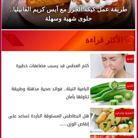
طريقة عمل كيكة الجزر مع آيس كريم الفانيليا..
حلوى شهية وسهلة
الأكثر قراءة
الأخبار
كتم العطس قد يسبب مضاعفات خطيرة
الأخبار
البامية النيئة.. فوائد صحية مذهلة وطريقة
تناولها بأمان
التغذية والدايت
هل البطاطس المسلوقة الباردة تساعد على
إنقاص الوزن......