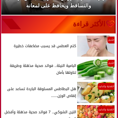
والتساقط ويحافظ على لمعانه
الأكثر قراءة
الأخبار
كتم العطس قد يسبب مضاعفات خطيرة
الأخبار
البامية النيئة.. فوائد صحية مذهلة وطريقة
تناولها بأمان
التغذية والدايت
هل البطاطس المسلوقة الباردة تساعد على
إنقاص الوزن......
التغذية والدايت
التين الشوكي.. 7 فوائد صحية مذهلة وأفضل