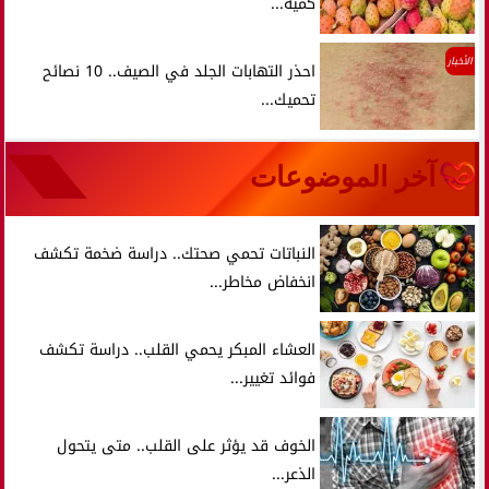
كمية...
الأخبار
احذر التهابات الجلد في الصيف.. 10 نصائح
تحميك...
آخر الموضوعات
النباتات تحمي صحتك.. دراسة ضخمة تكشف
انخفاض مخاطر...
العشاء المبكر يحمي القلب.. دراسة تكشف
فوائد تغيير...
الخوف قد يؤثر على القلب.. متى يتحول
الذعر...