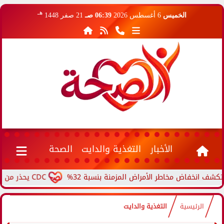
هـ
الخميس
6 أغسطس 2026
06:39 صـ
21 صفر 1448
الأخبار
التغذية والدايت
الصحة
خفاض مخاطر الأمراض المزمنة بنسبة 32%
CDC يحذر من ارتفاع حالات حمى الأرانب.. مرض نادر ينتقل من الحيوانات...
الرئيسية
التغذية والدايت